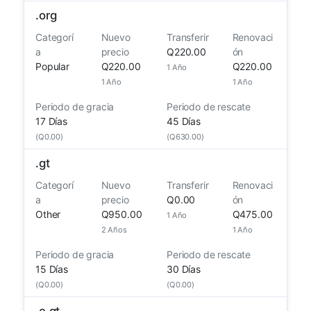
.
org
Categorí
Nuevo
Transferir
Renovaci
a
precio
Q220.00
ón
Popular
Q220.00
Q220.00
1 Año
1 Año
1 Año
Periodo de gracia
Periodo de rescate
17 Días
45 Días
(Q0.00)
(Q630.00)
.
gt
Categorí
Nuevo
Transferir
Renovaci
a
precio
Q0.00
ón
Other
Q950.00
Q475.00
1 Año
2 Años
1 Año
Periodo de gracia
Periodo de rescate
15 Días
30 Días
(Q0.00)
(Q0.00)
.
e.gt