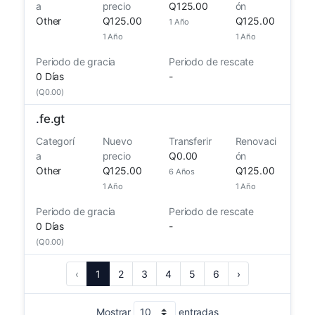
a
precio
Q125.00
ón
Other
Q125.00
Q125.00
1 Año
1 Año
1 Año
Periodo de gracia
Periodo de rescate
0 Días
-
(Q0.00)
.
fe.gt
Categorí
Nuevo
Transferir
Renovaci
a
precio
Q0.00
ón
Other
Q125.00
Q125.00
6 Años
1 Año
1 Año
Periodo de gracia
Periodo de rescate
0 Días
-
(Q0.00)
‹
1
2
3
4
5
6
›
Mostrar
entradas