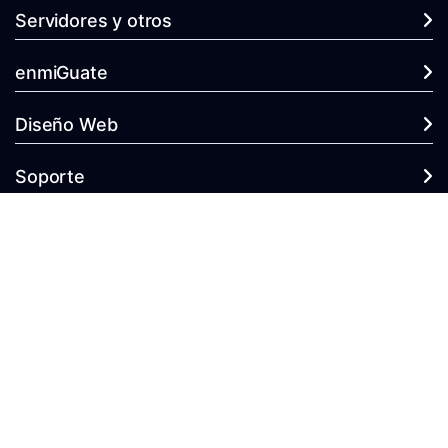
Servidores y otros
enmiGuate
Diseño Web
Soporte
Copyright © 2026 enmiGuate.com Hosting y Dominios. Todos los
derechos reservados.
Mercadeo Real y Virtual Unico - Promueve
enmiGuate.com
como el
sitio de los dominios y Hosting de Guatemala.