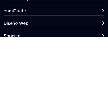
enmiGuate
Diseño Web
Soporte
Copyright © 2026 enmiGuate.com Hosting y Dominios. Todos los
derechos reservados.
Mercadeo Real y Virtual Unico - Promueve
enmiGuate.com
como el
sitio de los dominios y Hosting de Guatemala.
Res. Prado Alto, Villa Nueva, Guatemala, Centro América. 22 años