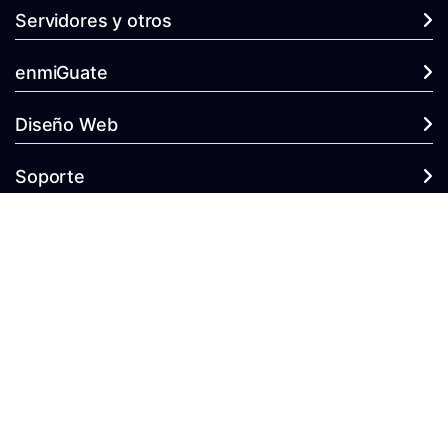
Servidores y otros
enmiGuate
Diseño Web
Soporte
Copyright © 2026 enmiGuate.com Hosting y Dominios. Todos los
derechos reservados.
Mercadeo Real y Virtual Unico - Promueve
enmiGuate.com
como el
sitio de los dominios y Hosting de Guatemala.