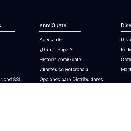
s
enmiGuate
Dis
Acerca de
Dise
¿Dónde Pagar?
Redi
Historia enmiGuate
Opti
Clientes de Referencia
Mant
uridad SSL
Opciones para Distribuidores
Shoutcast